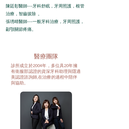
陳廷彰醫師---牙科舒眠，牙周照護，根管
治療，智齒拔除 。
​張琇晴醫師---一般牙科治療，牙周照護，
顳顎關節疼痛。
​
​醫療團隊
診所成立於2004年，多位具20年擁
有衛服部認證的資深牙科助理與隱適
美認證諮詢師,在治療的過程中陪伴
與協助。