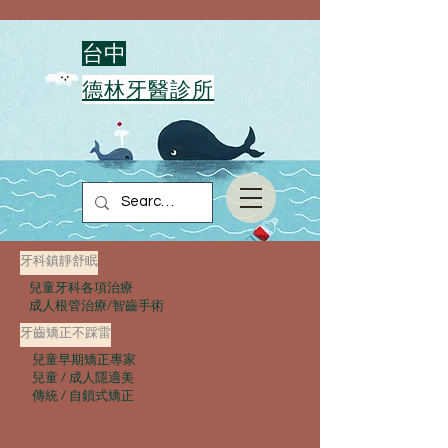
​台中
德林牙醫診所
牙科鎮靜舒眠
兒童牙科各項治療
成人根管治療/智齒手術
牙齒矯正不踩雷
兒童早期矯正專家
兒童 / 成人隱適美
傳統 / 自鎖式矯正